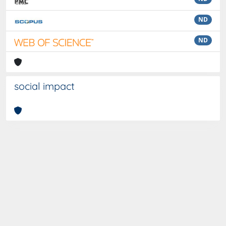
ND
ND
social impact