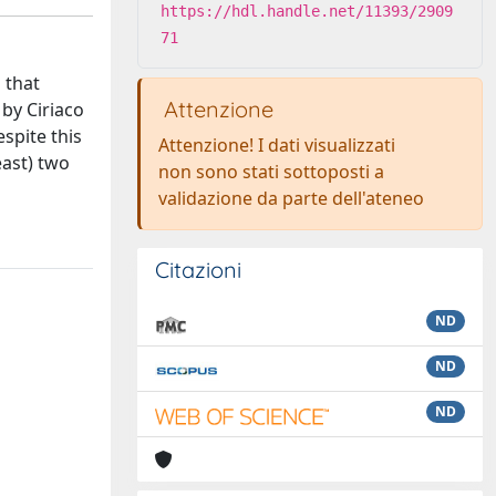
https://hdl.handle.net/11393/2909
71
 that
Attenzione
 by Ciriaco
espite this
Attenzione! I dati visualizzati
east) two
non sono stati sottoposti a
validazione da parte dell'ateneo
Citazioni
ND
ND
ND