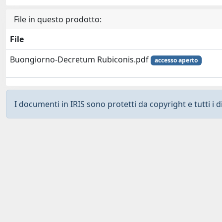
File in questo prodotto:
File
Buongiorno-Decretum Rubiconis.pdf
accesso aperto
I documenti in IRIS sono protetti da copyright e tutti i di
Curato da
IRIS
-
about IRIS
-
Utilizzo dei cookies
-