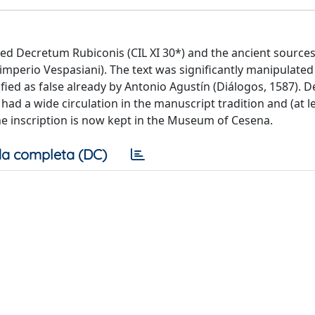
lled Decretum Rubiconis (CIL XI 30*) and the ancient sources
de imperio Vespasiani). The text was significantly manipulated
fied as false already by Antonio Agustín (Diálogos, 1587). D
ad a wide circulation in the manuscript tradition and (at l
the inscription is now kept in the Museum of Cesena.
a completa (DC)