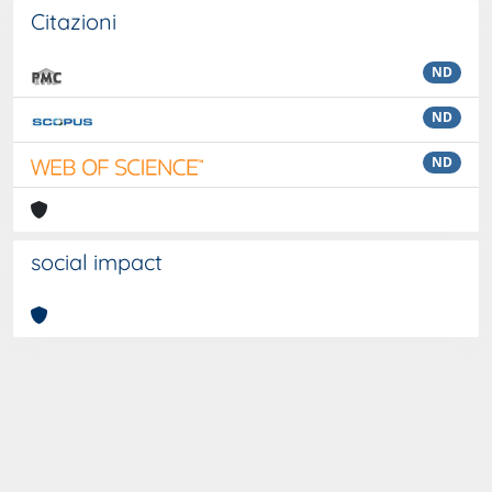
Citazioni
ND
ND
ND
social impact