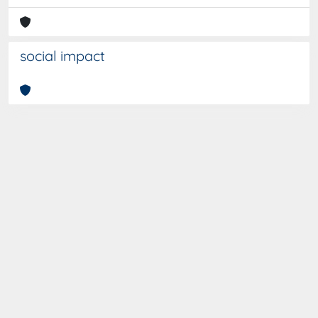
social impact
Curato da
IRIS
-
about IRIS
-
Utilizzo dei cookies
-
Privacy
-
Copyright © 2026