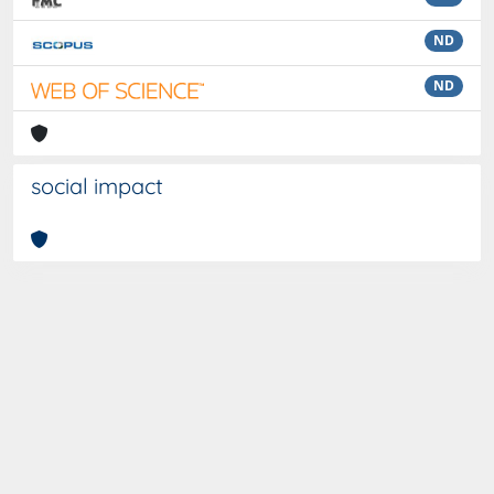
ND
ND
social impact