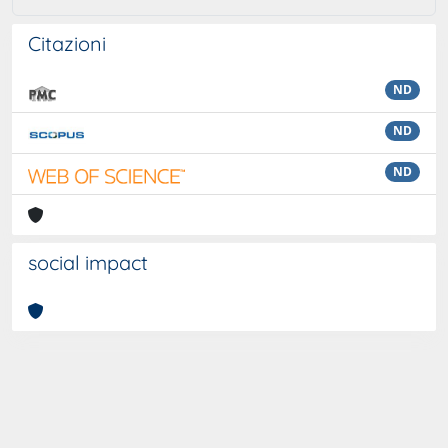
Citazioni
ND
ND
ND
social impact