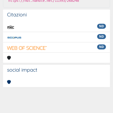
https://hdl.handle.net/11393/268248
Citazioni
ND
ND
ND
social impact