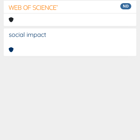
ND
social impact
Curato da
IRIS
-
about IRIS
-