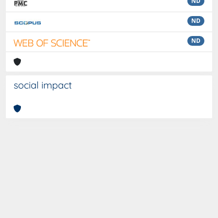
ND
ND
ND
social impact