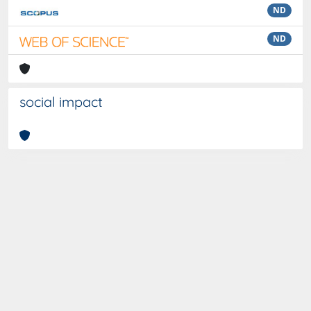
ND
ND
social impact