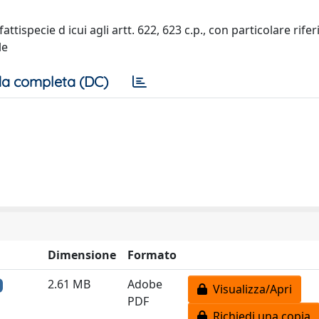
ttispecie d icui agli artt. 622, 623 c.p., con particolare rife
le
a completa (DC)
Dimensione
Formato
2.61 MB
Adobe
Visualizza/Apri
PDF
Richiedi una copia