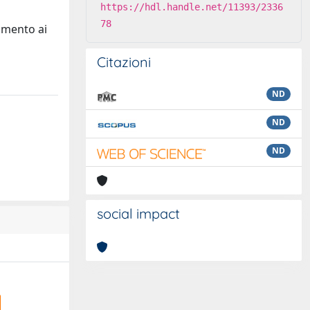
https://hdl.handle.net/11393/2336
78
rimento ai
Citazioni
ND
ND
ND
social impact