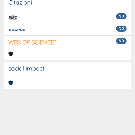
Citazioni
ND
ND
ND
social impact