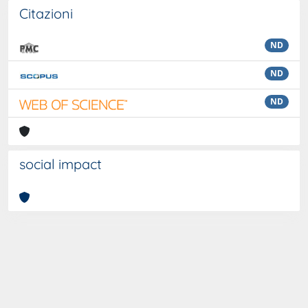
Citazioni
ND
ND
ND
social impact