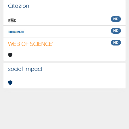
Citazioni
ND
ND
ND
social impact