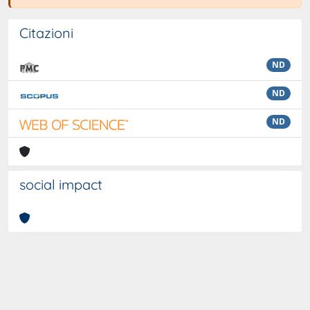
Citazioni
ND
ND
ND
social impact