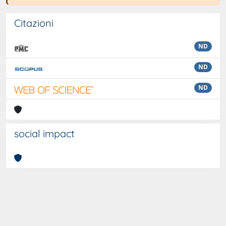
Citazioni
ND
ND
ND
social impact