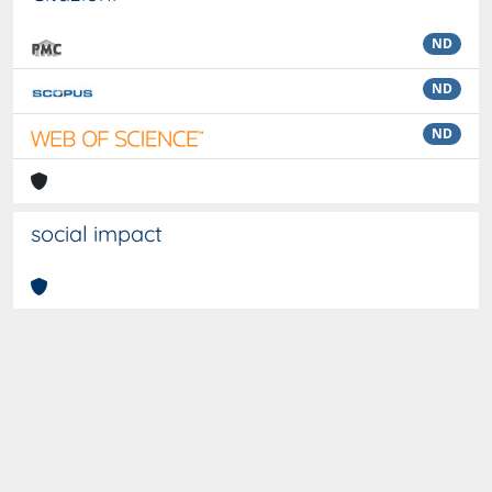
ND
ND
ND
social impact