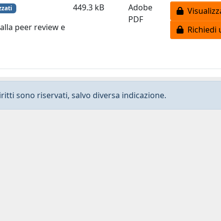
449.3 kB
Adobe
zzati
Visualizz
PDF
alla peer review e
Richiedi 
ritti sono riservati, salvo diversa indicazione.
Privacy
-
Dichiarazione di accessibilità