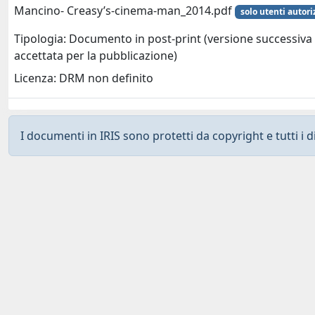
Mancino- Creasy’s-cinema-man_2014.pdf
solo utenti autori
Tipologia: Documento in post-print (versione successiva 
accettata per la pubblicazione)
Licenza: DRM non definito
I documenti in IRIS sono protetti da copyright e tutti i di
Curato da
IRIS
-
about IRIS
-
Utilizzo dei cookies
-