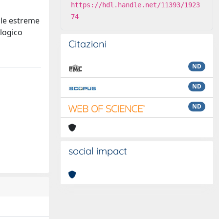
https://hdl.handle.net/11393/1923
74
alle estreme
logico
Citazioni
ND
ND
ND
social impact