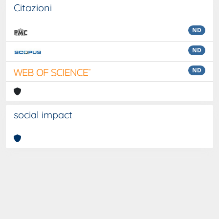
Citazioni
ND
ND
ND
social impact