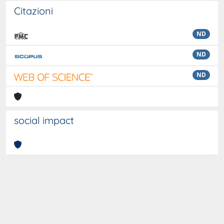
Citazioni
ND
ND
ND
social impact