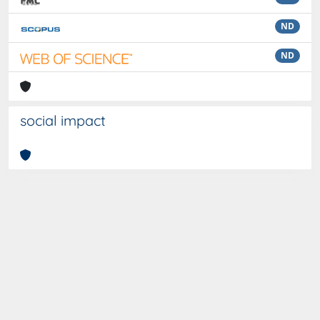
ND
ND
social impact