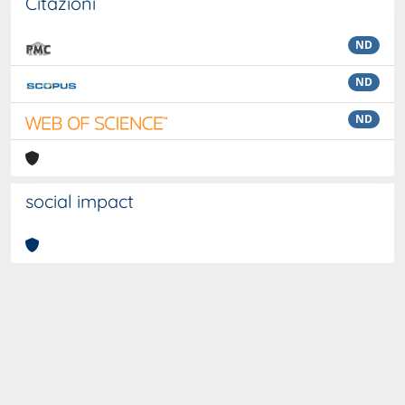
Citazioni
ND
ND
ND
social impact