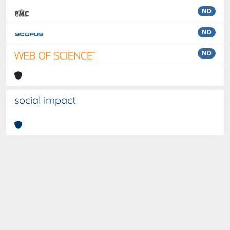
ND
ND
ND
social impact