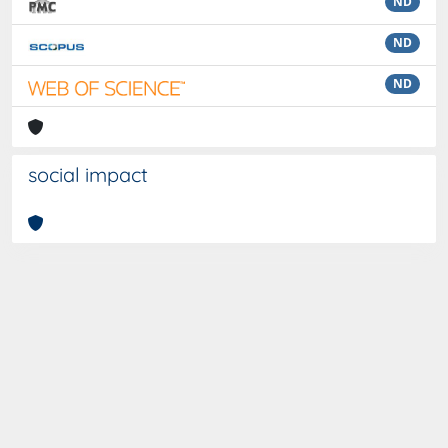
ND
ND
ND
social impact