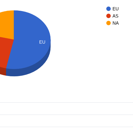
EU
AS
NA
EU