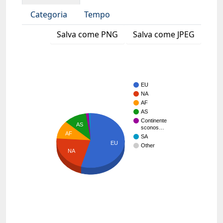
Categoria
Tempo
Salva come PNG
Salva come JPEG
EU
NA
AF
AS
Continente
AS
sconos…
AF
SA
EU
Other
NA