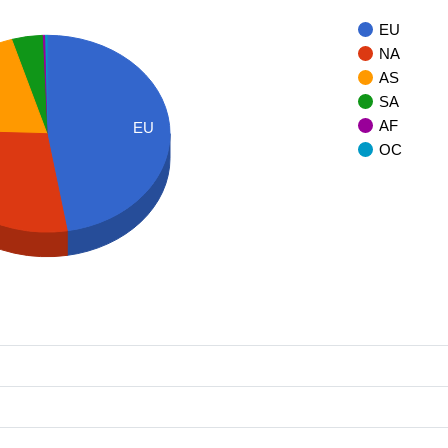
EU
NA
AS
SA
AF
EU
OC