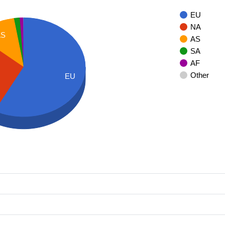
EU
NA
AS
AS
SA
AF
Other
EU