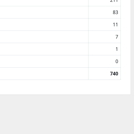
211
83
11
7
1
0
740