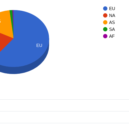
EU
NA
S
AS
SA
AF
EU