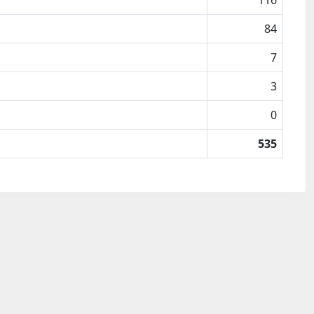
116
84
7
3
0
535