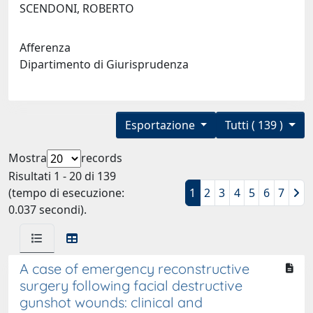
SCENDONI, ROBERTO
Afferenza
Dipartimento di Giurisprudenza
Esportazione
Tutti ( 139 )
Mostra
records
Risultati 1 - 20 di 139
(tempo di esecuzione:
1
2
3
4
5
6
7
0.037 secondi).
A case of emergency reconstructive
surgery following facial destructive
gunshot wounds: clinical and