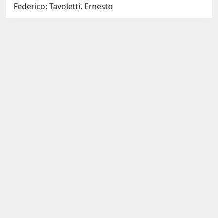
Federico; Tavoletti, Ernesto
Curato da
IRIS
-
about IRIS
-
Utilizzo dei cookies
-
Privacy
-
Copyright © 2026
Dichiarazione di accessibilità