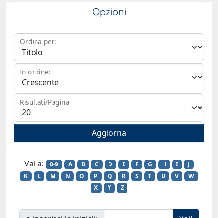
Opzioni
Ordina per:
In ordine:
Risultati/Pagina
Vai a:
0-9
A
B
C
D
E
F
G
H
I
J
K
L
M
N
O
P
Q
R
S
T
U
V
W
X
Y
Z