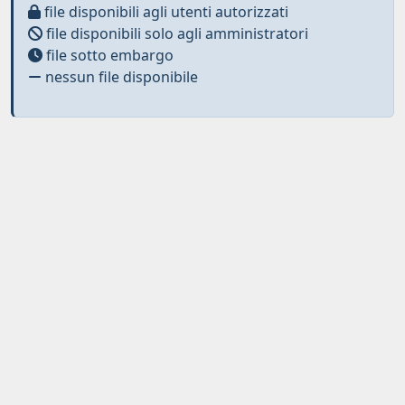
file disponibili agli utenti autorizzati
file disponibili solo agli amministratori
file sotto embargo
nessun file disponibile
Curato da
IRIS
-
about IRIS
-
Utilizzo dei cookies
-
Privacy
-
Copyright © 2026