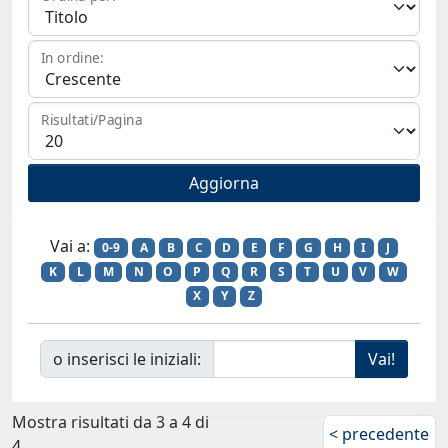
In ordine:
Risultati/Pagina
Vai a:
0-9
A
B
C
D
E
F
G
H
I
J
K
L
M
N
O
P
Q
R
S
T
U
V
W
X
Y
Z
o inserisci le iniziali:
Mostra risultati da 3 a 4 di
< precedente
4