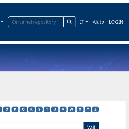
IT
Aiuto
LOGIN
O
P
Q
R
S
T
U
V
W
X
Y
Z