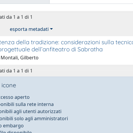
ti da 1 a 1 di 1
esporta metadati
tenza della tradizione: considerazioni sulla tecni
rogettuale dell’anfiteatro di Sabratha
 Montali, Gilberto
ti da 1 a 1 di 1
 icone
accesso aperto
ponibili sulla rete interna
onibili agli utenti autorizzati
onibili solo agli amministratori
to embargo
ile disponibile