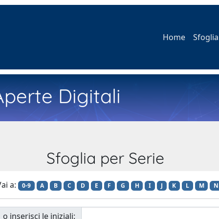
Home
Sfoglia
perte Digitali
Sfoglia per Serie
ai a:
0-9
A
B
C
D
E
F
G
H
I
J
K
L
M
N
o inserisci le iniziali: