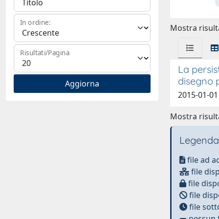
In ordine:
Mostra risulta
Risultati/Pagina
La persis
disegno p
2015-01-01
Mostra risulta
Legenda
file ad 
file dis
file disp
file disp
file sot
nessun f