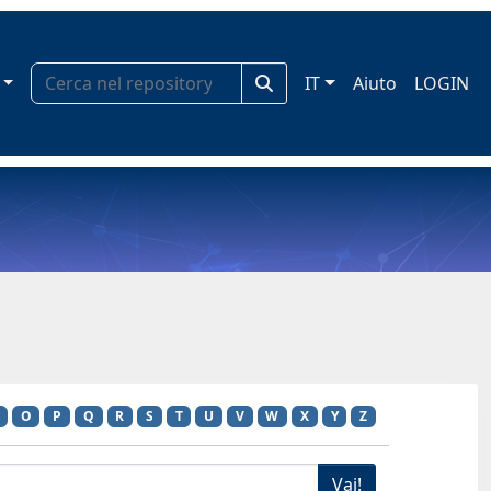
IT
Aiuto
LOGIN
O
P
Q
R
S
T
U
V
W
X
Y
Z