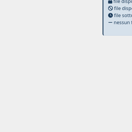
file disp
file disp
file sot
nessun f
Curato da
IRIS
-
about IRIS
-
Utilizzo dei cookies
-