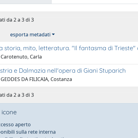
ti da 2 a 3 di 3
esporta metadati
ra storia, mito, letteratura. "Il fantasma di Trieste"
 Carotenuto, Carla
'Istria e Dalmazia nell'opera di Giani Stuparich
 GEDDES DA FILICAIA, Costanza
ti da 2 a 3 di 3
 icone
accesso aperto
ponibili sulla rete interna