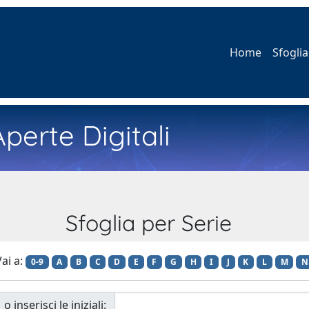
Home
Sfoglia
perte Digitali
Sfoglia per Serie
ai a:
0-9
A
B
C
D
E
F
G
H
I
J
K
L
M
N
o inserisci le iniziali: