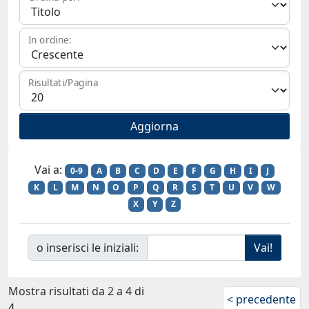
In ordine:
Risultati/Pagina
Vai a:
0-9
A
B
C
D
E
F
G
H
I
J
K
L
M
N
O
P
Q
R
S
T
U
V
W
X
Y
Z
o inserisci le iniziali:
Mostra risultati da 2 a 4 di
< precedente
4