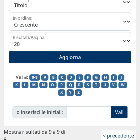
In ordine:
Risultati/Pagina
Vai a:
0-9
A
B
C
D
E
F
G
H
I
J
K
L
M
N
O
P
Q
R
S
T
U
V
W
X
Y
Z
o inserisci le iniziali:
Mostra risultati da 9 a 9 di
< precedente
9