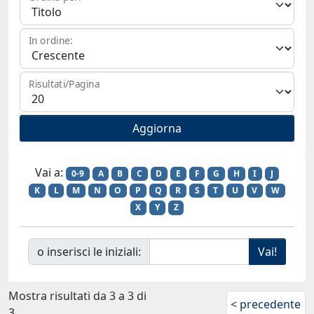
In ordine:
Risultati/Pagina
Vai a:
0-9
A
B
C
D
E
F
G
H
I
J
K
L
M
N
O
P
Q
R
S
T
U
V
W
X
Y
Z
o inserisci le iniziali:
Mostra risultati da 3 a 3 di
< precedente
3