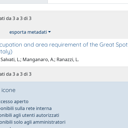
ti da 3 a 3 di 3
esporta metadati
upation and area requirement of the Great Spo
Italy)
Salvati, L.; Manganaro, A.; Ranazzi, L.
ti da 3 a 3 di 3
 icone
accesso aperto
ponibili sulla rete interna
onibili agli utenti autorizzati
onibili solo agli amministratori