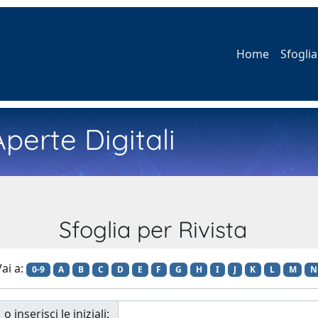
Home
Sfoglia
perte Digitali
Sfoglia per Rivista
ai a:
0-9
A
B
C
D
E
F
G
H
I
J
K
L
M
N
o inserisci le iniziali: