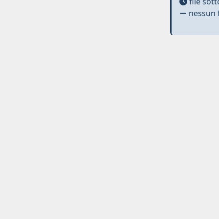
file sot
nessun f
Curato da
IRIS
-
about IRIS
-
Utilizzo dei cookies
-