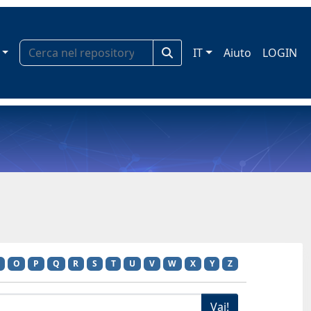
IT
Aiuto
LOGIN
O
P
Q
R
S
T
U
V
W
X
Y
Z