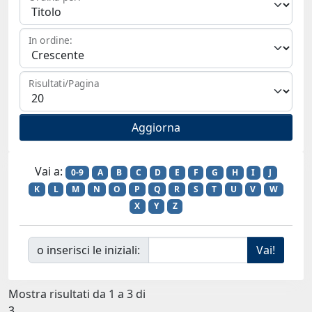
In ordine:
Risultati/Pagina
Vai a:
0-9
A
B
C
D
E
F
G
H
I
J
K
L
M
N
O
P
Q
R
S
T
U
V
W
X
Y
Z
o inserisci le iniziali:
Mostra risultati da 1 a 3 di
3