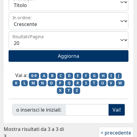
In ordine:
Risultati/Pagina
Vai a:
0-9
A
B
C
D
E
F
G
H
I
J
K
L
M
N
O
P
Q
R
S
T
U
V
W
X
Y
Z
o inserisci le iniziali:
Mostra risultati da 3 a 3 di
< precedente
3