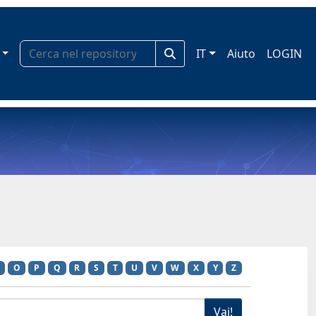
IT
Aiuto
LOGIN
O
P
Q
R
S
T
U
V
W
X
Y
Z