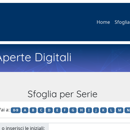
Home
Sfoglia
perte Digitali
Sfoglia per Serie
ai a:
0-9
A
B
C
D
E
F
G
H
I
J
K
L
M
N
o inserisci le iniziali: