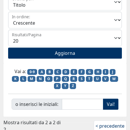
In ordine:
Risultati/Pagina
Vai a:
0-9
A
B
C
D
E
F
G
H
I
J
K
L
M
N
O
P
Q
R
S
T
U
V
W
X
Y
Z
o inserisci le iniziali:
Mostra risultati da 2 a 2 di
< precedente
2