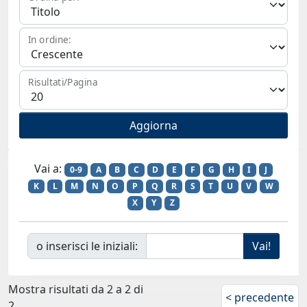
In ordine:
Risultati/Pagina
Vai a:
0-9
A
B
C
D
E
F
G
H
I
J
K
L
M
N
O
P
Q
R
S
T
U
V
W
X
Y
Z
o inserisci le iniziali:
Mostra risultati da 2 a 2 di
< precedente
2