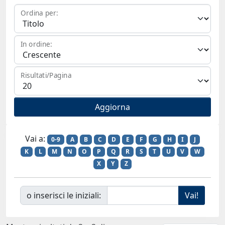
Ordina per:
In ordine:
Risultati/Pagina
Vai a:
0-9
A
B
C
D
E
F
G
H
I
J
K
L
M
N
O
P
Q
R
S
T
U
V
W
X
Y
Z
o inserisci le iniziali: