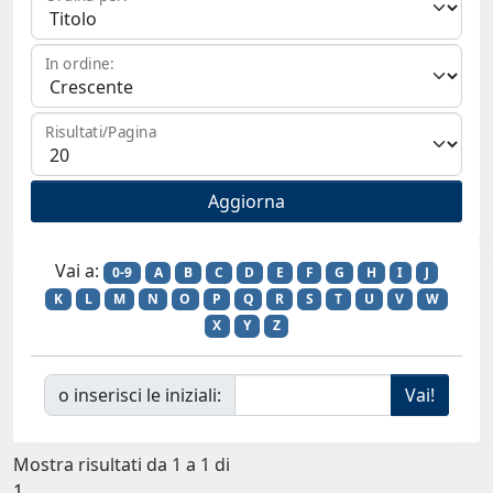
In ordine:
Risultati/Pagina
Vai a:
0-9
A
B
C
D
E
F
G
H
I
J
K
L
M
N
O
P
Q
R
S
T
U
V
W
X
Y
Z
o inserisci le iniziali:
Mostra risultati da 1 a 1 di
1