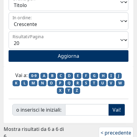
In ordine:
Risultati/Pagina
Vai a:
0-9
A
B
C
D
E
F
G
H
I
J
K
L
M
N
O
P
Q
R
S
T
U
V
W
X
Y
Z
o inserisci le iniziali:
Mostra risultati da 6 a 6 di
< precedente
6