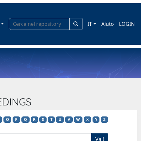
IT
Aiuto
LOGIN
EDINGS
O
P
Q
R
S
T
U
V
W
X
Y
Z