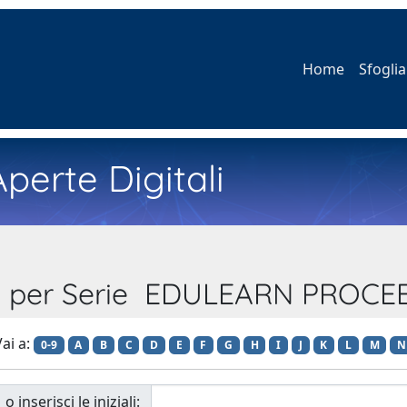
Home
Sfoglia
perte Digitali
ia per Serie EDULEARN PROCE
ai a:
0-9
A
B
C
D
E
F
G
H
I
J
K
L
M
N
o inserisci le iniziali: