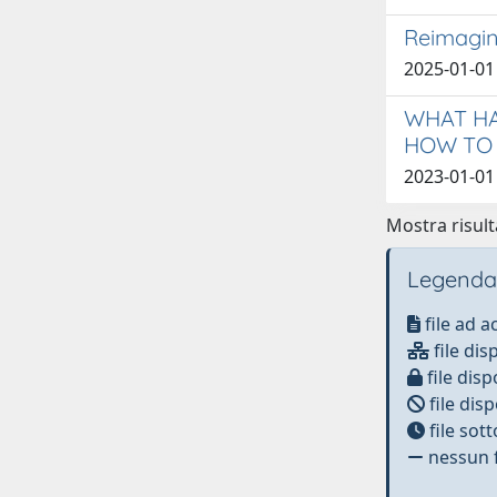
Reimagini
2025-01-01 
WHAT HA
HOW TO 
2023-01-01 
Mostra risulta
Legenda
file ad 
file dis
file disp
file disp
file sot
nessun f