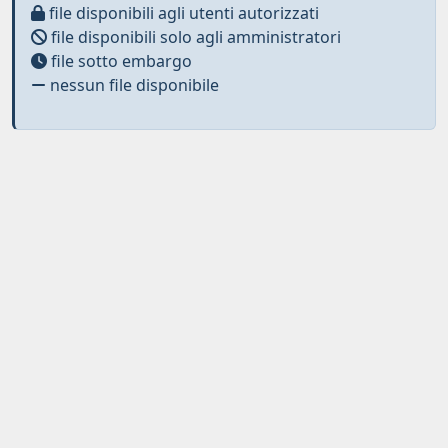
file disponibili agli utenti autorizzati
file disponibili solo agli amministratori
file sotto embargo
nessun file disponibile
Curato da
IRIS
-
about IRIS
-
Utilizzo dei cookies
-
Privacy
-
Copyright © 2026