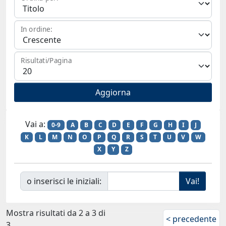
In ordine:
Risultati/Pagina
Vai a:
0-9
A
B
C
D
E
F
G
H
I
J
K
L
M
N
O
P
Q
R
S
T
U
V
W
X
Y
Z
o inserisci le iniziali:
Mostra risultati da 2 a 3 di
< precedente
3