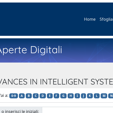
Home
Sfoglia
perte Digitali
ADVANCES IN INTELLIGENT SY
ai a:
0-9
A
B
C
D
E
F
G
H
I
J
K
L
M
N
o inserisci le iniziali: