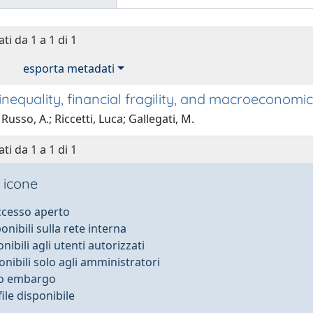
ti da 1 a 1 di 1
esporta metadati
inequality, financial fragility, and macroeconom
Russo, A.; Riccetti, Luca; Gallegati, M.
ti da 1 a 1 di 1
 icone
accesso aperto
ponibili sulla rete interna
onibili agli utenti autorizzati
onibili solo agli amministratori
to embargo
ile disponibile