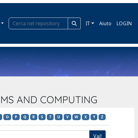
IT
Aiuto
LOGIN
STEMS AND COMPUTING
O
P
Q
R
S
T
U
V
W
X
Y
Z